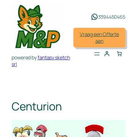
Spring
naar
3394450465
de
inhoud
Vraag een Offerte
aan
powered by
fantasy sketch
srl
Centurion