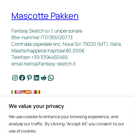
Mascotte Pakken
Fantasy Sketch s.r.l. unipersonale
Btw-nummer IT01355120773
Contrada ospedale snc, Nova Siri 75020 (MT), Italia
Maatschappelijk Kapitaal 80.000€
Telefoon +39 3394450465
email
hello@fantasy-sketch.it
Instagram
Facebook
Pinterest
LinkedIn
Reddit
WhatsApp
We value your privacy
FAQ
We use cookies to enhance your browsing experience, and
Werk
analyse our traffic. By clicking "Accept All", you consent to our
Contact
use of cookies.
Privacybeleid