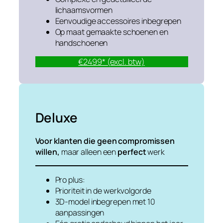
lichaamsvormen
Eenvoudige accessoires inbegrepen
Op maat gemaakte schoenen en
handschoenen
€2499* (excl. btw)
Deluxe
Voor klanten die geen compromissen
willen,
maar alleen een
perfect
werk
Pro plus:
Prioriteit in de werkvolgorde
3D-model inbegrepen met 10
aanpassingen