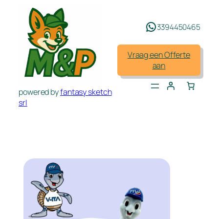
Spring
naar
3394450465
de
inhoud
Vraag een Offerte
aan
powered by
fantasy sketch
srl