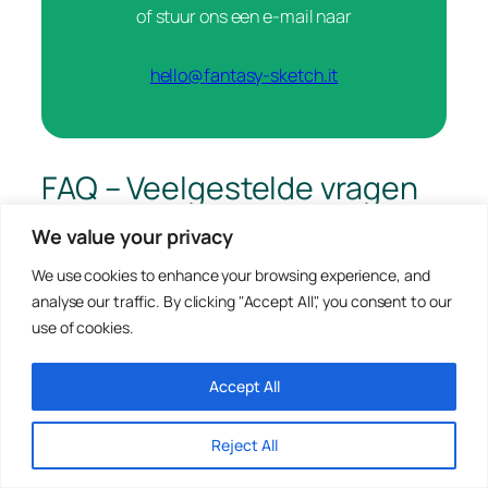
of stuur ons een e-mail naar
hello@fantasy-sketch.it
FAQ – Veelgestelde vragen
We value your privacy
Hoe lang duurt het om een mascotte te maken?
We use cookies to enhance your browsing experience, and
Gemiddeld 3 of 4 weken.
analyse our traffic. By clicking "Accept All", you consent to our
Met de spoedleveringsservice kunnen we de
use of cookies.
levertijd aanzienlijk verkorten.urgente possiamo
ridurre di molto i tempi.
Accept All
Uit welke materialen wordt een mascotte
gemaakt?
Reject All
Een mascotte bestaat voornamelijk uit een interne