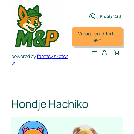
Spring
naar
3394450465
de
inhoud
Vraag een Offerte
aan
powered by
fantasy sketch
srl
Hondje Hachiko