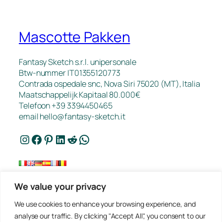
Mascotte Pakken
Fantasy Sketch s.r.l. unipersonale
Btw-nummer IT01355120773
Contrada ospedale snc, Nova Siri 75020 (MT), Italia
Maatschappelijk Kapitaal 80.000€
Telefoon +39 3394450465
email
hello@fantasy-sketch.it
Instagram
Facebook
Pinterest
LinkedIn
Reddit
WhatsApp
We value your privacy
FAQ
We use cookies to enhance your browsing experience, and
Werk
analyse our traffic. By clicking "Accept All", you consent to our
Contact