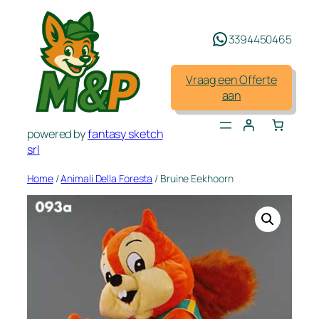
Spring
naar
3394450465
de
inhoud
Vraag een Offerte
aan
powered by
fantasy sketch
srl
Home
/
Animali Della Foresta
/ Bruine Eekhoorn