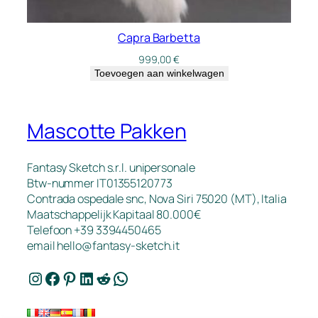
Capra Barbetta
999,00
€
Toevoegen aan winkelwagen
Mascotte Pakken
Fantasy Sketch s.r.l. unipersonale
Btw-nummer IT01355120773
Contrada ospedale snc, Nova Siri 75020 (MT), Italia
Maatschappelijk Kapitaal 80.000€
Telefoon +39 3394450465
email
hello@fantasy-sketch.it
Instagram
Facebook
Pinterest
LinkedIn
Reddit
WhatsApp