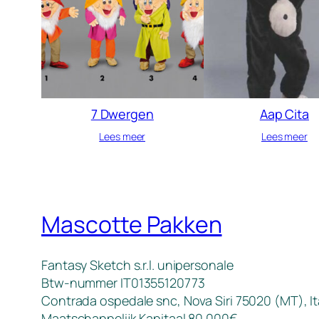
7 Dwergen
Aap Cita
Lees meer
Lees meer
Mascotte Pakken
Fantasy Sketch s.r.l. unipersonale
Btw-nummer IT01355120773
Contrada ospedale snc, Nova Siri 75020 (MT), It
Maatschappelijk Kapitaal 80.000€