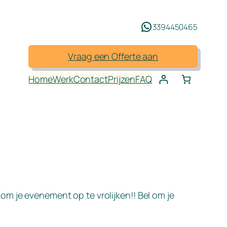
3394450465
Vraag een Offerte aan
Home
Werk
Contact
Prijzen
FAQ
om je evenement op te vrolijken!! Bel om je