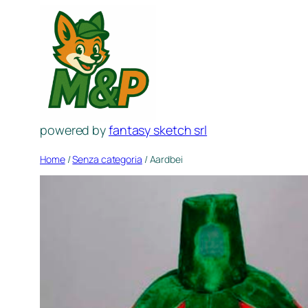
Spring
naar
de
inhoud
powered by
fantasy sketch srl
Home
/
Senza categoria
/ Aardbei