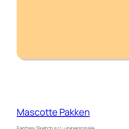
Mascotte Pakken
Fantasy Sketch s.r.l. unipersonale