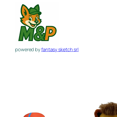
Spring
naar
de
inhoud
powered by
fantasy sketch srl