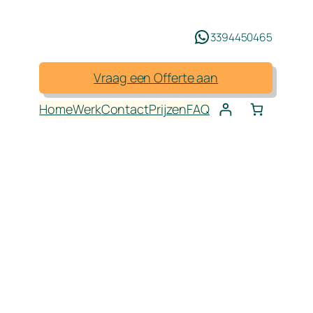
3394450465
Vraag een Offerte aan
Home
Werk
Contact
Prijzen
FAQ