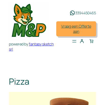
Spring
naar
3394450465
de
inhoud
Vraag een Offerte
aan
powered by
fantasy sketch
srl
Pizza