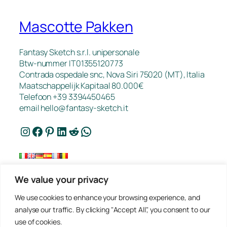
Mascotte Pakken
Fantasy Sketch s.r.l. unipersonale
Btw-nummer IT01355120773
Contrada ospedale snc, Nova Siri 75020 (MT), Italia
Maatschappelijk Kapitaal 80.000€
Telefoon +39 3394450465
email
hello@fantasy-sketch.it
Instagram
Facebook
Pinterest
LinkedIn
Reddit
WhatsApp
We value your privacy
FAQ
We use cookies to enhance your browsing experience, and
Werk
analyse our traffic. By clicking "Accept All", you consent to our
Contact
use of cookies.
Privacybeleid