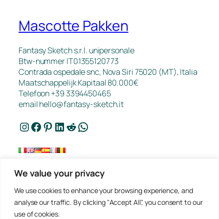
Mascotte Pakken
Fantasy Sketch s.r.l. unipersonale
Btw-nummer IT01355120773
Contrada ospedale snc, Nova Siri 75020 (MT), Italia
Maatschappelijk Kapitaal 80.000€
Telefoon +39 3394450465
email
hello@fantasy-sketch.it
Instagram
Facebook
Pinterest
LinkedIn
Reddit
WhatsApp
We value your privacy
FAQ
We use cookies to enhance your browsing experience, and
Werk
analyse our traffic. By clicking "Accept All", you consent to our
Contact
use of cookies.
Privacybeleid