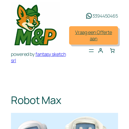
Spring
naar
3394450465
de
inhoud
Vraag een Offerte
aan
powered by
fantasy sketch
srl
Robot Max