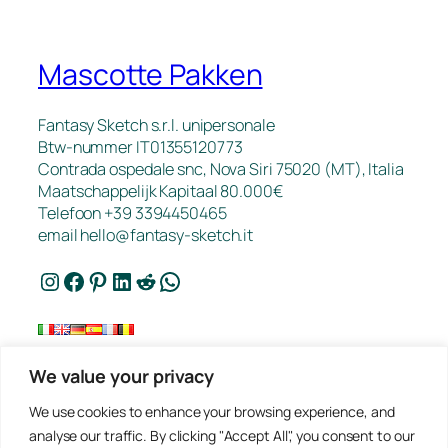
Mascotte Pakken
Fantasy Sketch s.r.l. unipersonale
Btw-nummer IT01355120773
Contrada ospedale snc, Nova Siri 75020 (MT), Italia
Maatschappelijk Kapitaal 80.000€
Telefoon +39 3394450465
email
hello@fantasy-sketch.it
Instagram
Facebook
Pinterest
LinkedIn
Reddit
WhatsApp
We value your privacy
FAQ
We use cookies to enhance your browsing experience, and
Werk
analyse our traffic. By clicking "Accept All", you consent to our
Contact