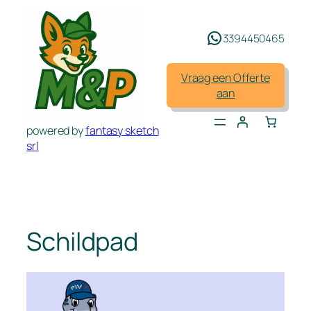
Spring
naar
3394450465
de
inhoud
Vraag een Offerte
aan
powered by
fantasy sketch
srl
Schildpad