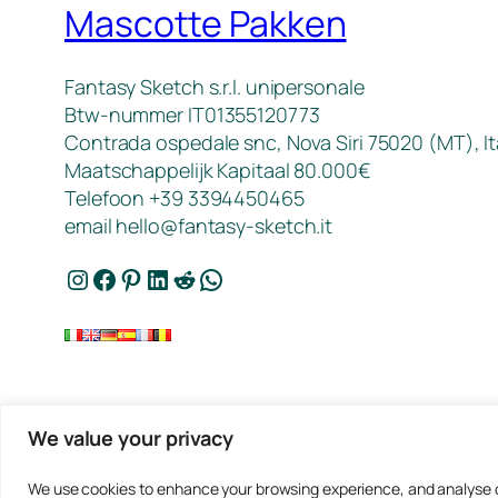
Mascotte Pakken
Fantasy Sketch s.r.l. unipersonale
Btw-nummer IT01355120773
Contrada ospedale snc, Nova Siri 75020 (MT), It
Maatschappelijk Kapitaal 80.000€
Telefoon +39 3394450465
email
hello@fantasy-sketch.it
Instagram
Facebook
Pinterest
LinkedIn
Reddit
WhatsApp
We value your privacy
We use cookies to enhance your browsing experience, and analyse our 