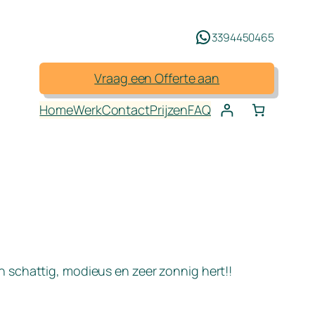
3394450465
Vraag een Offerte aan
Home
Werk
Contact
Prijzen
FAQ
 schattig, modieus en zeer zonnig hert!!