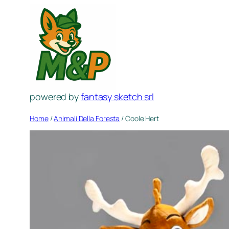
Spring
naar
de
inhoud
powered by
fantasy sketch srl
Home
/
Animali Della Foresta
/ Coole Hert