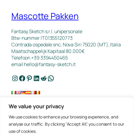
Mascotte Pakken
Fantasy Sketch s.r.l. unipersonale
Btw-nummer IT01355120773
Contrada ospedale snc, Nova Siri 75020 (MT), Italia
Maatschappelijk Kapitaal 80.000€
Telefoon +39 3394450465
email
hello@fantasy-sketch.it
Instagram
Facebook
Pinterest
LinkedIn
Reddit
WhatsApp
We value your privacy
FAQ
We use cookies to enhance your browsing experience, and
Werk
analyse our traffic. By clicking "Accept All", you consent to our
Contact
use of cookies.
Privacybeleid