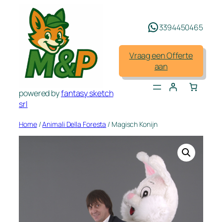
Spring
naar
3394450465
de
inhoud
Vraag een Offerte
aan
powered by
fantasy sketch
srl
Home
/
Animali Della Foresta
/ Magisch Konijn