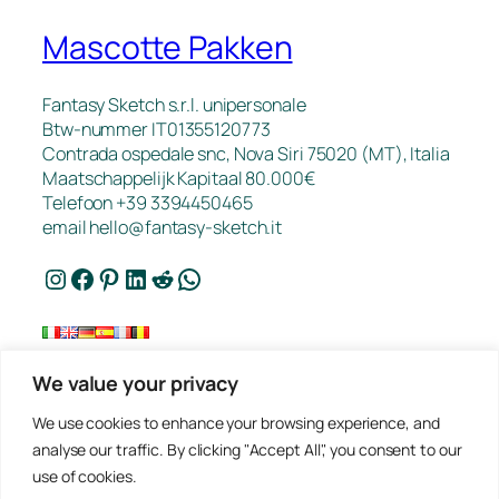
Mascotte Pakken
Fantasy Sketch s.r.l. unipersonale
Btw-nummer IT01355120773
Contrada ospedale snc, Nova Siri 75020 (MT), Italia
Maatschappelijk Kapitaal 80.000€
Telefoon +39 3394450465
email
hello@fantasy-sketch.it
Instagram
Facebook
Pinterest
LinkedIn
Reddit
WhatsApp
We value your privacy
FAQ
We use cookies to enhance your browsing experience, and
Werk
analyse our traffic. By clicking "Accept All", you consent to our
Contact
use of cookies.
Privacybeleid