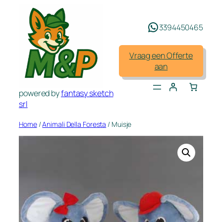
Spring
naar
3394450465
de
inhoud
Vraag een Offerte
aan
powered by
fantasy sketch
srl
Home
/
Animali Della Foresta
/ Muisje