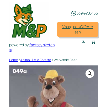
Spring
naar
3394450465
de
inhoud
Vraag een Offerte
aan
powered by
fantasy sketch
srl
Home
/
Animali Della Foresta
/ Werkende Beer