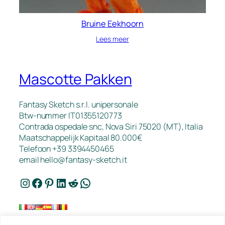
Bruine Eekhoorn
Lees meer
Mascotte Pakken
Fantasy Sketch s.r.l. unipersonale
Btw-nummer IT01355120773
Contrada ospedale snc, Nova Siri 75020 (MT), Italia
Maatschappelijk Kapitaal 80.000€
Telefoon +39 3394450465
email
hello@fantasy-sketch.it
Instagram
Facebook
Pinterest
LinkedIn
Reddit
WhatsApp