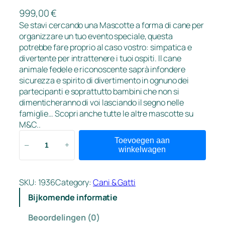
999,00
€
Se stavi cercando una Mascotte a forma di cane per
organizzare un tuo evento speciale, questa
potrebbe fare proprio al caso vostro: simpatica e
divertente per intrattenere i tuoi ospiti. Il cane
animale fedele e riconoscente saprà infondere
sicurezza e spirito di divertimento in ognuno dei
partecipanti e soprattutto bambini che non si
dimenticheranno di voi lasciando il segno nelle
famiglie… Scopri anche tutte le altre mascotte su
M&C..
C
Toevoegen aan
–
+
a
winkelwagen
n
e
SKU:
1936
Category:
Cani & Gatti
B
a
Bijkomende informatie
r
Beoordelingen (0)
b