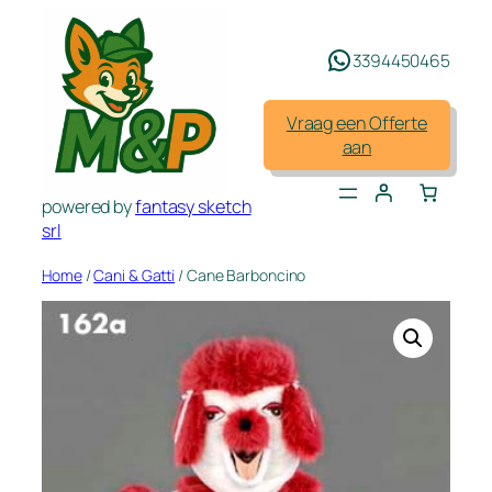
Spring
naar
3394450465
de
inhoud
Vraag een Offerte
aan
powered by
fantasy sketch
srl
Home
/
Cani & Gatti
/ Cane Barboncino