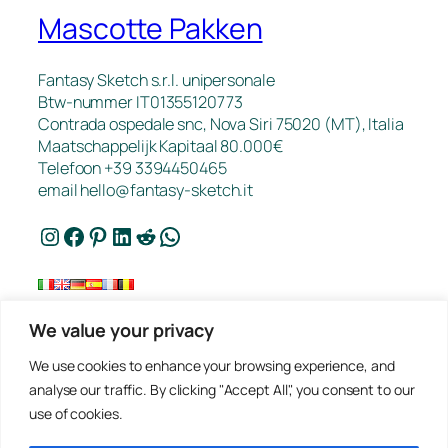
Mascotte Pakken
Fantasy Sketch s.r.l. unipersonale
Btw-nummer IT01355120773
Contrada ospedale snc, Nova Siri 75020 (MT), Italia
Maatschappelijk Kapitaal 80.000€
Telefoon +39 3394450465
email
hello@fantasy-sketch.it
Instagram
Facebook
Pinterest
LinkedIn
Reddit
WhatsApp
We value your privacy
FAQ
We use cookies to enhance your browsing experience, and
Werk
analyse our traffic. By clicking "Accept All", you consent to our
Contact
use of cookies.
Privacybeleid
Offerte Aanvragen