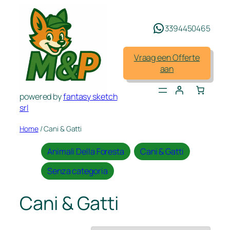
Spring
naar
3394450465
de
inhoud
Vraag een Offerte
aan
powered by
fantasy sketch
srl
Home
/ Cani & Gatti
Animali Della Foresta
Cani & Gatti
Senza categoria
Cani & Gatti