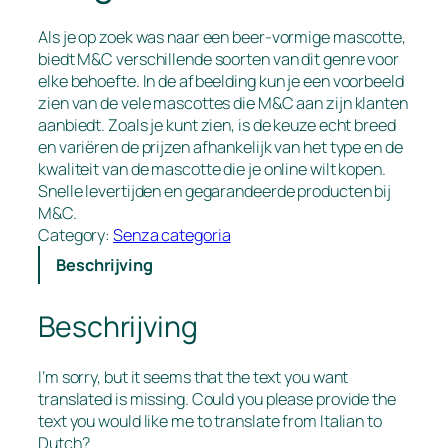
Als je op zoek was naar een beer-vormige mascotte,
biedt M&C verschillende soorten van dit genre voor
elke behoefte. In de afbeelding kun je een voorbeeld
zien van de vele mascottes die M&C aan zijn klanten
aanbiedt. Zoals je kunt zien, is de keuze echt breed
en variëren de prijzen afhankelijk van het type en de
kwaliteit van de mascotte die je online wilt kopen.
Snelle levertijden en gegarandeerde producten bij
M&C.
Category:
Senza categoria
Beschrijving
Beschrijving
I’m sorry, but it seems that the text you want
translated is missing. Could you please provide the
text you would like me to translate from Italian to
Dutch?