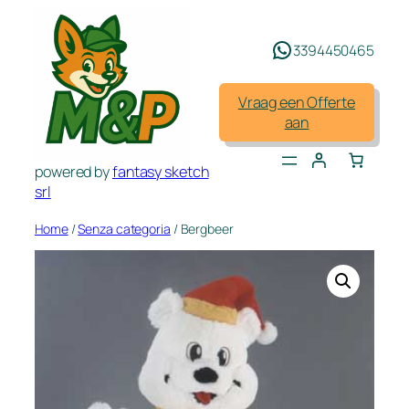
Spring
naar
3394450465
de
inhoud
Vraag een Offerte
aan
powered by
fantasy sketch
srl
Home
/
Senza categoria
/ Bergbeer