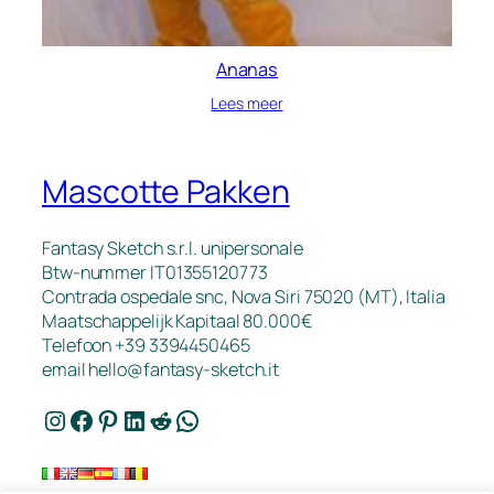
Ananas
Lees meer
Mascotte Pakken
Fantasy Sketch s.r.l. unipersonale
Btw-nummer IT01355120773
Contrada ospedale snc, Nova Siri 75020 (MT), Italia
Maatschappelijk Kapitaal 80.000€
Telefoon +39 3394450465
email
hello@fantasy-sketch.it
Instagram
Facebook
Pinterest
LinkedIn
Reddit
WhatsApp