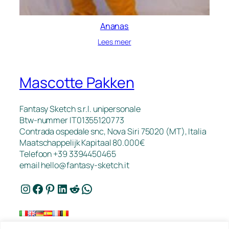
Ananas
Lees meer
Mascotte Pakken
Fantasy Sketch s.r.l. unipersonale
Btw-nummer IT01355120773
Contrada ospedale snc, Nova Siri 75020 (MT), Italia
Maatschappelijk Kapitaal 80.000€
Telefoon +39 3394450465
email
hello@fantasy-sketch.it
Instagram
Facebook
Pinterest
LinkedIn
Reddit
WhatsApp