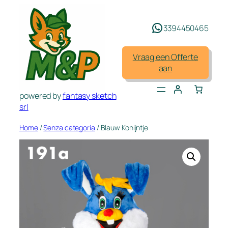
Spring
naar
3394450465
de
inhoud
Vraag een Offerte
aan
powered by
fantasy sketch
srl
Home
/
Senza categoria
/ Blauw Konijntje