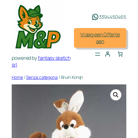
Spring
naar
3394450465
de
inhoud
Vraag een Offerte
aan
powered by
fantasy sketch
srl
Home
/
Senza categoria
/ Bruin Konijn