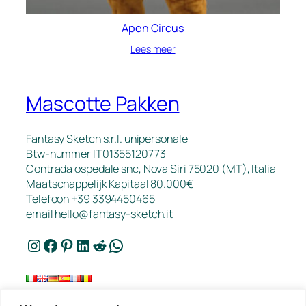
Apen Circus
Lees meer
Mascotte Pakken
Fantasy Sketch s.r.l. unipersonale
Btw-nummer IT01355120773
Contrada ospedale snc, Nova Siri 75020 (MT), Italia
Maatschappelijk Kapitaal 80.000€
Telefoon +39 3394450465
email
hello@fantasy-sketch.it
Instagram
Facebook
Pinterest
LinkedIn
Reddit
WhatsApp