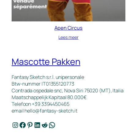
Apen Circus
Lees meer
Mascotte Pakken
Fantasy Sketch s.r.l. unipersonale
Btw-nummer IT01355120773
Contrada ospedale snc, Nova Siri 75020 (MT), Italia
Maatschappelijk Kapitaal 80.000€
Telefoon +39 3394450465
email
hello@fantasy-sketch.it
Instagram
Facebook
Pinterest
LinkedIn
Reddit
WhatsApp