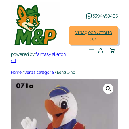
Spring
naar
3394450465
de
inhoud
Vraag een Offerte
aan
powered by
fantasy sketch
srl
Home
/
Senza categoria
/ Eend Gino