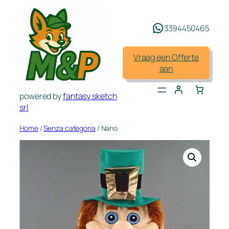
Spring
naar
3394450465
de
inhoud
Vraag een Offerte
aan
powered by
fantasy sketch
srl
Home
/
Senza categoria
/ Nano