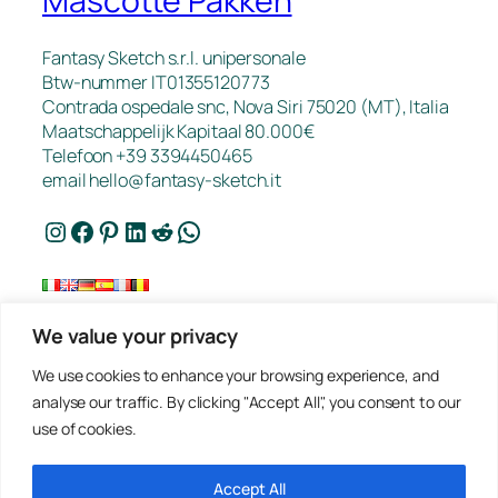
Mascotte Pakken
Fantasy Sketch s.r.l. unipersonale
Btw-nummer IT01355120773
Contrada ospedale snc, Nova Siri 75020 (MT), Italia
Maatschappelijk Kapitaal 80.000€
Telefoon +39 3394450465
email
hello@fantasy-sketch.it
Instagram
Facebook
Pinterest
LinkedIn
Reddit
WhatsApp
We value your privacy
FAQ
We use cookies to enhance your browsing experience, and
Werk
analyse our traffic. By clicking "Accept All", you consent to our
Contact
use of cookies.
Privacybeleid
Offerte Aanvragen
Verkoopvoorwaarden
Accept All