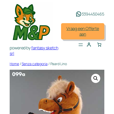
Spring
naar
3394450465
de
inhoud
Vraag een Offerte
aan
powered by
fantasy sketch
srl
Home
/
Senza categoria
/ Paard Lino