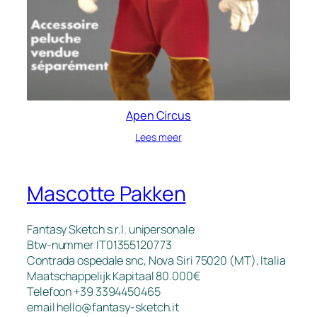
Apen Circus
Lees meer
Mascotte Pakken
Fantasy Sketch s.r.l. unipersonale
Btw-nummer IT01355120773
Contrada ospedale snc, Nova Siri 75020 (MT), Italia
Maatschappelijk Kapitaal 80.000€
Telefoon +39 3394450465
email
hello@fantasy-sketch.it