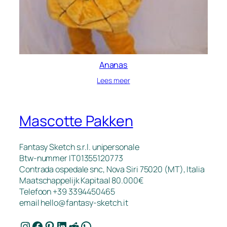
Ananas
Lees meer
Mascotte Pakken
Fantasy Sketch s.r.l. unipersonale
Btw-nummer IT01355120773
Contrada ospedale snc, Nova Siri 75020 (MT), Italia
Maatschappelijk Kapitaal 80.000€
Telefoon +39 3394450465
email
hello@fantasy-sketch.it
Instagram
Facebook
Pinterest
LinkedIn
Reddit
WhatsApp