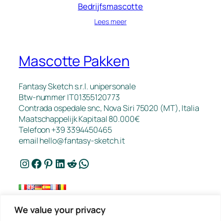
Bedrijfsmascotte
Lees meer
Mascotte Pakken
Fantasy Sketch s.r.l. unipersonale
Btw-nummer IT01355120773
Contrada ospedale snc, Nova Siri 75020 (MT), Italia
Maatschappelijk Kapitaal 80.000€
Telefoon +39 3394450465
email
hello@fantasy-sketch.it
Instagram
Facebook
Pinterest
LinkedIn
Reddit
WhatsApp
We value your privacy
FAQ