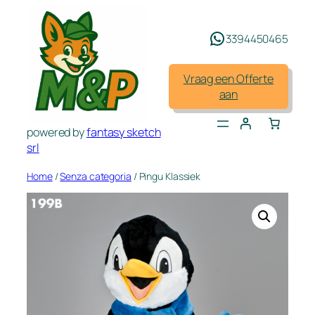
Spring
naar
3394450465
de
inhoud
Vraag een Offerte
aan
powered by
fantasy sketch
srl
Home
/
Senza categoria
/ Pingu Klassiek