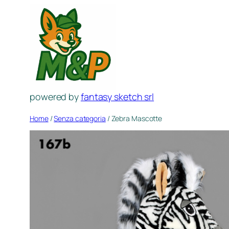
Spring
naar
de
inhoud
powered by
fantasy sketch srl
Home
/
Senza categoria
/ Zebra Mascotte