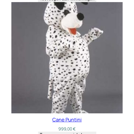
Cane Puntini
999,00
€