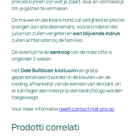
precies kunnen zijn wat je zoekt: leuk en vermakelijk
om je gasten te vermaken.
De trouwe en dankbare hond zal veiligheid en plezier
brengen aan alle deelnemers, vooral kinderen die
jullie niet zullen vergeten en
een blijvende indruk
zullen achterlaten bij de families.
De levertijd na de
aankoop
van de mascotte is
ongeveer 2 weken.
Het
Gele Bulldozer kostuum
kan gratis
gepersonaliseerd worden in de kleuren van de
kleding, afhankelijk van de wensen van de klant, en
er kan tegen een meerprijs een bedrijfslogo worden
toegevoegd.
Voor meer informatie
neem contact met ons op
Prodotti correlati