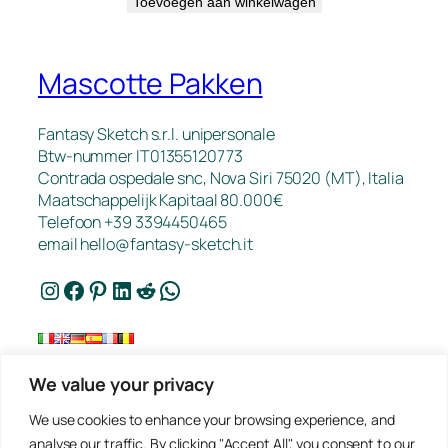
Toevoegen aan winkelwagen
Mascotte Pakken
Fantasy Sketch s.r.l. unipersonale
Btw-nummer IT01355120773
Contrada ospedale snc, Nova Siri 75020 (MT), Italia
Maatschappelijk Kapitaal 80.000€
Telefoon +39 3394450465
email
hello@fantasy-sketch.it
Instagram
Facebook
Pinterest
LinkedIn
Reddit
WhatsApp
We value your privacy
FAQ
We use cookies to enhance your browsing experience, and
Werk
analyse our traffic. By clicking "Accept All", you consent to our