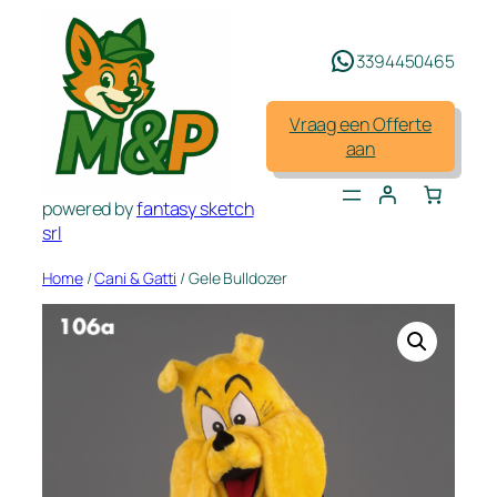
Spring
naar
3394450465
de
inhoud
Vraag een Offerte
aan
powered by
fantasy sketch
srl
Home
/
Cani & Gatti
/ Gele Bulldozer