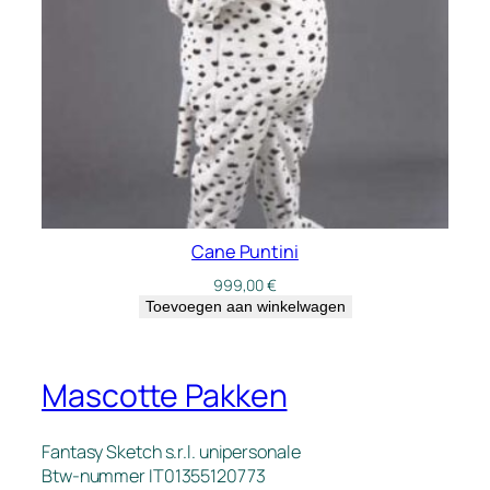
Cane Puntini
999,00
€
Toevoegen aan winkelwagen
Mascotte Pakken
Fantasy Sketch s.r.l. unipersonale
Btw-nummer IT01355120773