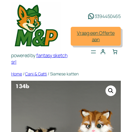
Spring
naar
3394450465
de
inhoud
Vraag een Offerte
aan
powered by
fantasy sketch
srl
Home
/
Cani & Gatti
/ Siamese katten