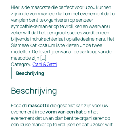
Hier is de mascotte die perfect voor u zou kunnen
zijn in de vorm van een kat om het evenement dat u
van plan bent te organiseren op een zeer
sympathieke manier op te vrolijken en waarvan u
zeker wilt dat het een groot succes wordt en een
blijvende indruk achterlaat op alle deelnemers. Het
Siamese Kat kostuum is te kiezen uit de twee
modellen. De levertijden vanaf de aankoop van de
mascotte zijn […]
Category:
Cani & Gatti
Beschrijving
Beschrijving
Ecco de
mascotte
die geschikt kan zijn voor uw
evenement in de
vorm van een kat
om het
evenement dat u van plan bent te organiseren op
een leuke manier op te vrolijken en dat u zeker wilt