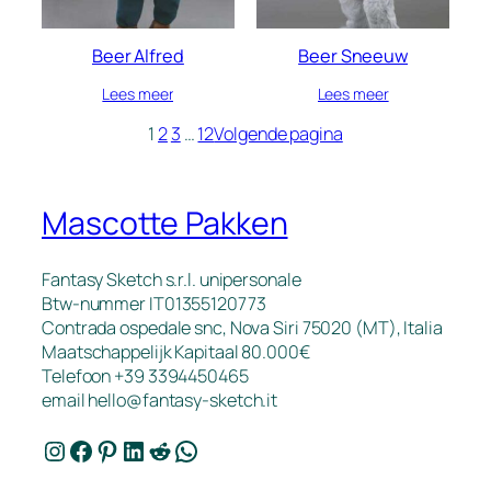
Beer Alfred
Beer Sneeuw
Lees meer
Lees meer
1
2
3
…
12
Volgende pagina
Mascotte Pakken
Fantasy Sketch s.r.l. unipersonale
Btw-nummer IT01355120773
Contrada ospedale snc, Nova Siri 75020 (MT), Italia
Maatschappelijk Kapitaal 80.000€
Telefoon +39 3394450465
email
hello@fantasy-sketch.it
Instagram
Facebook
Pinterest
LinkedIn
Reddit
WhatsApp