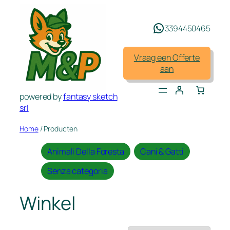
Spring
naar
3394450465
de
inhoud
Vraag een Offerte
aan
powered by
fantasy sketch
srl
Home
/ Producten
Animali Della Foresta
Cani & Gatti
Senza categoria
Winkel